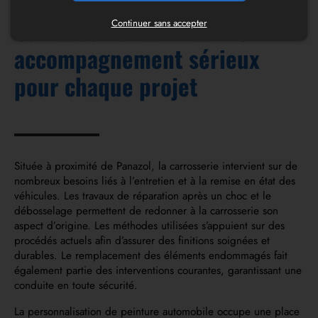
Carrosserie Fourniou - Un
Continuer sans accepter
accompagnement sérieux
pour chaque projet
Située à proximité de Panazol, la carrosserie intervient sur de
nombreux besoins liés à l’entretien et à la remise en état des
véhicules. Les travaux de réparation après un choc et le
débosselage permettent de redonner à la carrosserie son
aspect d’origine. Les méthodes utilisées s’appuient sur des
procédés actuels afin d’assurer des finitions soignées et
durables. Le remplacement des éléments endommagés fait
également partie des interventions courantes, garantissant une
conduite en toute sécurité.
La personnalisation de peinture automobile occupe une place